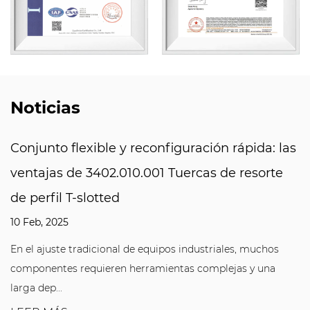
Noticias
: las
Gusset de fundición de zinc 2509.006.200:
rte
Código de estabilidad mecánica del marc
desbloqueo
05 Feb, 2025
os
Desde plantas industriales hasta líneas de producción
na
automatizadas, desde edificios a gran escala hasta nu
in...