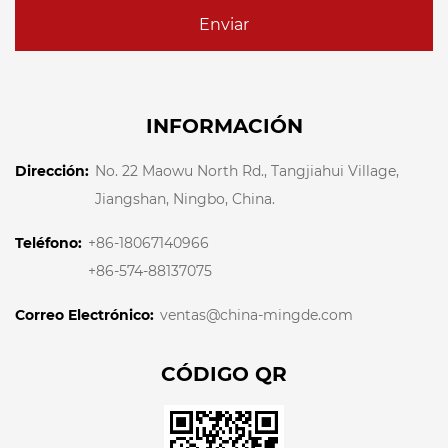
Enviar
INFORMACIÓN
Dirección:
No. 22 Maowu North Rd., Tangjiahui Village,
Jiangshan, Ningbo, China.
Teléfono:
+86-18067140966
+86-574-88137075
Correo Electrónico:
ventas@china-mingde.com
CÓDIGO QR