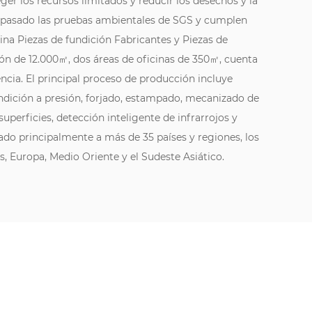
ger los recursos limitados y reducir los desechos y la
 pasado las pruebas ambientales de SGS y cumplen
ina Piezas de fundición Fabricantes
y
Piezas de
ión de 12.000㎡, dos áreas de oficinas de 350㎡, cuenta
cia. El principal proceso de producción incluye
undición a presión, forjado, estampado, mecanizado de
superficies, detección inteligente de infrarrojos y
ado principalmente a más de 35 países y regiones, los
, Europa, Medio Oriente y el Sudeste Asiático.