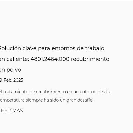
jo
Conjunto flexible y reconfiguración rápida
ento
las ventajas de 3402.010.001 Tuercas de
resorte de perfil T-slotted
10 Feb, 2025
e alta
En el ajuste tradicional de equipos industriales,
muchos componentes requieren herramientas
compl...
LEER MÁS