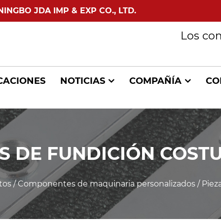
GBO JDA IMP & EXP CO., LTD.
Los co
CACIONES
NOTICIAS
COMPAÑÍA
CO
AS DE FUNDICIÓN COST
tos
/
Componentes de maquinaria personalizados
/
Piez