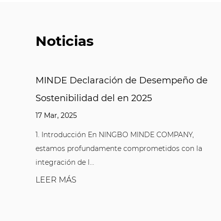
Noticias
mpeño de
Hecho de material de nylon de al
resistencia, Unibblocks de perfil
2704.010.002 exhibe una excelen
resistencia a la fatiga
OMPANY,
dos con la
26 Feb, 2025
Los conectores industriales a menudo se e
en un estado de estrés cíclico. El estrés a la..
LEER MÁS