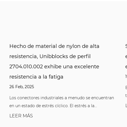
ta
Solución clave para entornos de traba
en caliente: 4801.2464.000 recubrimi
te
en polvo
19 Feb, 2025
El tratamiento de recubrimiento en un entorno d
temperatura siempre ha sido un gran desafío...
ncuentran
LEER MÁS
.