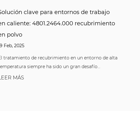
rabajo
Conjunto flexible y reconfiguración ráp
imiento
las ventajas de 3402.010.001 Tuercas d
resorte de perfil T-slotted
10 Feb, 2025
rno de alta
En el ajuste tradicional de equipos industriales,
...
muchos componentes requieren herramientas
compl...
LEER MÁS