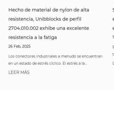
e alta
Solución clave para entornos de t
il
en caliente: 4801.2464.000 recubr
lente
en polvo
19 Feb, 2025
El tratamiento de recubrimiento en un ento
temperatura siempre ha sido un gran desafío
 se encuentran
LEER MÁS
a la...