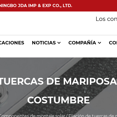
GBO JDA IMP & EXP CO., LTD.
Los co
CACIONES
NOTICIAS
COMPAÑÍA
CO
 TUERCAS DE MARIPOSA
COSTUMBRE
Componentes de montaje solar
/
Fijación de tuercas de 