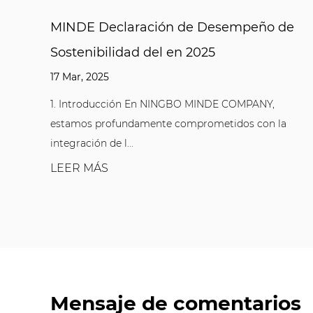
Desempeño de
Hecho de material de nylon d
5
resistencia, Unibblocks de perf
2704.010.002 exhibe una exce
resistencia a la fatiga
NDE COMPANY,
metidos con la
26 Feb, 2025
Los conectores industriales a menudo
en un estado de estrés cíclico. El estrés 
LEER MÁS
Mensaje de comentarios