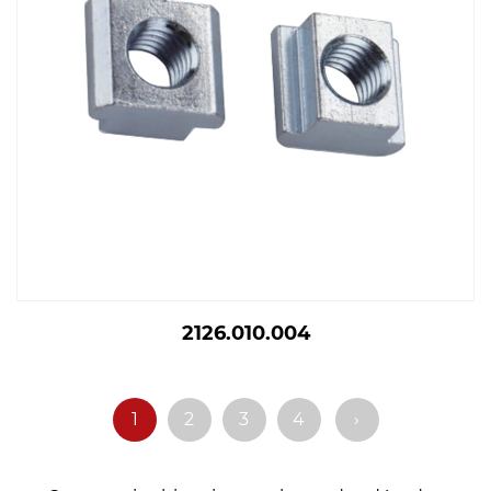
2126.010.004
1
2
3
4
›